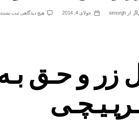
برای
از
simorgh
جولای 4, 2014
هیچ دیدگاهی
ثبت نشده
نویسندهٔ
تاریخ
زال
نوشته
نوشته
زر
و
حـق
بـه
سـرپـیـچـ
 زر و حـق بـه
رپـیـچـی