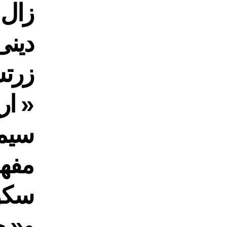
زال 
دینی
زرتش
« ار
سیم
مفهو
سکول
و« 