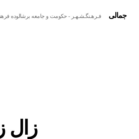
جمالی
فـرهـنگـشـهـر - حکومت و جامعه برشالوده فرهن
زال ز