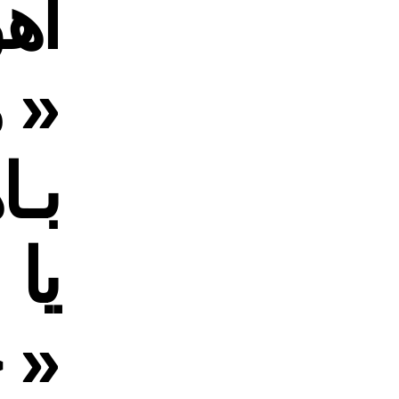
اه
« م
بـا
یا
« 