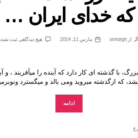
که خدای ایران …
برای
از
simorgh
مارس 11, 2014
هیچ دیدگاهی
ثبت نشده
نویسندهٔ
تاریخ
«
نوشته
نوشته
زال
زر»
یا
زرگ، با گذشته ای کار دارد که آینده را میآفریند ، و آی
«
یشد، که ازگذشته میروید ومی بالد و میگسترد ونوبرمیآ
زرتـشت
»
“«
،
ادامه
تنها
زال
رسالتی
زر»
که
یا
خدای
رغ
ایران
«