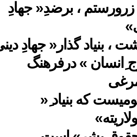
زرورستم ، برضدِ« جهادِ
»
ت ، بنیاد گذار« جهادِ دین
ج ِانسان » درفرهنگ
رغی
میست که بنیاد ِ«
اریته»
حقوق بشر» است