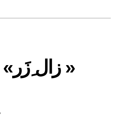
« زال ِزَر»