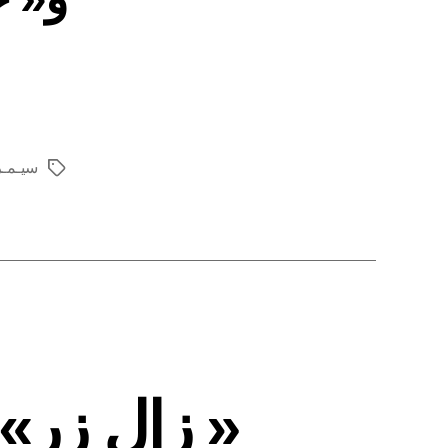
سیـمـ
برچسب‌ها
« زال زر» 