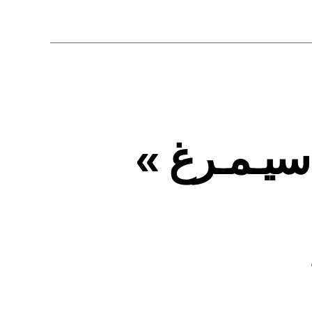
 سیـمـرغ »