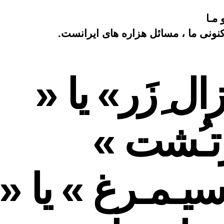
ِزَر»
یا
 مـا
«
نونی ما ، مسائل هزاره های ایرانست.
زرتـُشت
»
،
«
ال ِزَر» یا «
سیـمـرغ
»
یا
«
تـُشت »
اهورامزدا
یـمـرغ » یا «