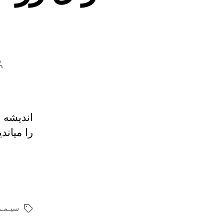
اندیشه ب
را میاند
سیـمـ
برچسب‌ها