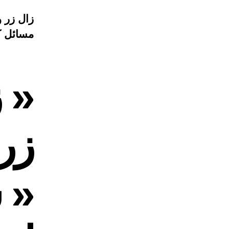
زال زر و
مسائل ک
« ز
زر
« س