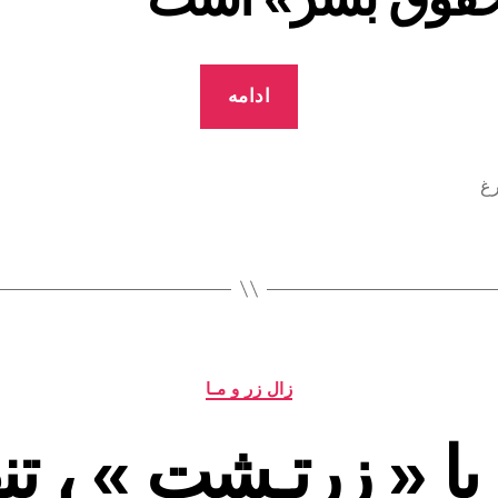
“زال
ادامه
زر
و
حـق
رغ
بـه
سـرپـیـچـی”
دسته‌ها
زال زر و مـا
یا « زرتـشت » ، تن