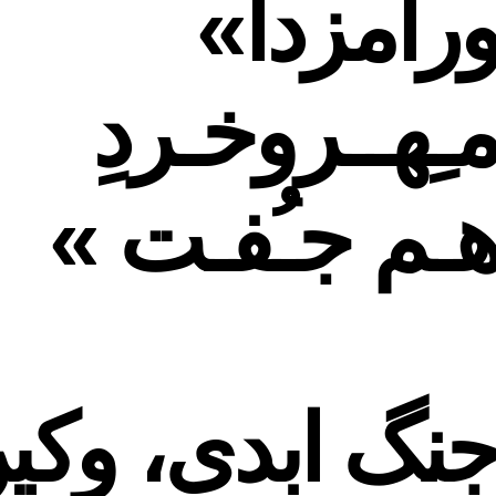
ورامزدا»
ـِهــروخـردِ
هـم جـُفـت »
جنگ ابدی، وکی