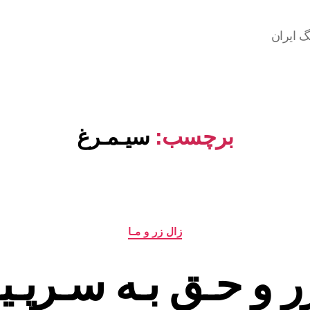
گ ایران
برچسب:
سیـمـرغ
دسته‌ها
زال زر و مـا
ر و حـق بـه سـرپـی