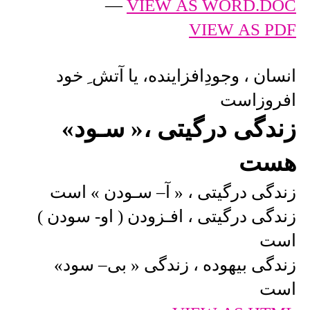
—
VIEW AS WORD.DOC
VIEW AS PDF
انسان ، وجودِافزاینده، یا آتش ِ خود
افروزاست
زندگی درگیتی ،« سـود»
هست
زندگی درگیتی ، « آ– سـودن » است
زندگی درگیتی ، افـزودن ( او- سودن )
است
زندگی بیهوده ، زندگی « بی– سود»
است