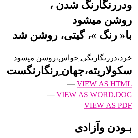
ودررنگارنگ شدن ،
روشن میشود
با« رنگ »، گیتی، روشن شد
خرد،دررنگارنگی ِحواس،روشن میشود
سکولاریته،جهان ِرنگارنگست
—
VIEW AS HTML
—
VIEW AS WORD.DOC
VIEW AS PDF
بـودن وآزادی