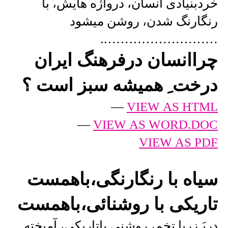
خردبنیادی انسان، درواژه هایش، با
رنگارنگ شدن، روشن میشود
……………………….
چراانسان درفرهنگ ایران
درخت ِ همیشه سبز است ؟
—
VIEW AS HTML
—
VIEW AS WORD.DOC
VIEW AS PDF
سیاه با رنگارنگی،باهمست
تاریکی با روشنائی،باهمست
دربَـزریا تخم، روشنی باتاریکی، آمیخته