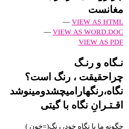
مغانست
—
VIEW AS HTML
—
VIEW AS WORD.DOC
VIEW AS PDF
نـگاه و رنـگ
چراحقیقت ، رنگ است؟
نگاه،رنگهارامیچشدومینوشد
اقـتـرانِ نگاه با گیتی
چگونه ما با نگاه خود، رنگ(=خون )