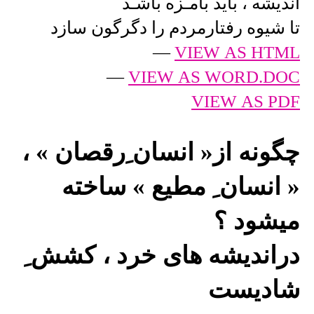
اندیشه ، باید بامـزه باشـد
تا شیوه رفتارمردم را دگرگون سازد
—
VIEW AS HTML
—
VIEW AS WORD.DOC
VIEW AS PDF
چگونه از« انسان ِرقصان » ،
« انسان ِ مطیع » ساخته
میشود ؟
دراندیشه های خرد ، کشش ِ
شادیست