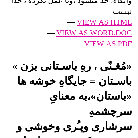
وآنگاه، خدامیشود ،وتا عمل نکرده ، خدا
نیست
—
VIEW AS HTML
—
VIEW AS WORD.DOC
VIEW AS PDF
«مُغـنّی ، رهِ باسـتانی بزن »
باسـتان = جایگاهِ خوشه ها
«باستان»،به معنایِ
سرچشمهِ
سرشاری وپـُری وخوشی و