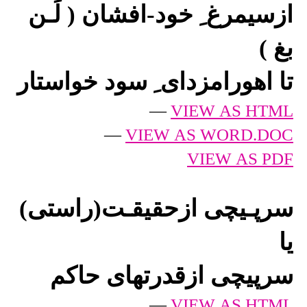
ازسیمرغ ِ خود-افشان ( لَـن
بغ )
تا اهورامزدای ِ سود خواستار
—
VIEW AS HTML
—
VIEW AS WORD.DOC
VIEW AS PDF
سرپـیچی ازحقیقـت(راستی)
یا
سرپیچی ازقدرتهای حاکم
—
VIEW AS HTML