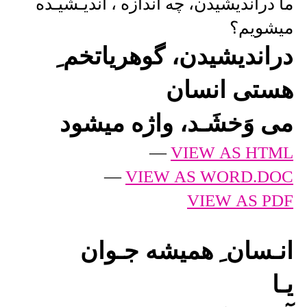
ما دراندیشیدن، چه اندازه ، اندیـشیـده
میشویم؟
دراندیشیدن، گوهریاتخم ِ
هستی انسان
می وَخشَـد، واژه میشود
—
VIEW AS HTML
—
VIEW AS WORD.DOC
VIEW AS PDF
انـسان ِ همیشه جـوان
یـا