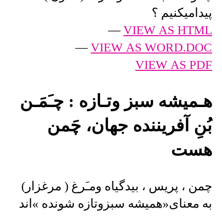
پیدامیکنیم ؟
—
VIEW AS HTML
—
VIEW AS WORD.DOC
VIEW AS PDF
هـمیشه سبز وتـازه : چـَمَـن
بُنِ آفریننده جهان، چَمن
هست
چمن ، پریس ، بیدگیاه ومـَرغ ( مرغزار)
به معنای«همیشه سبزوتازه شونده »اند