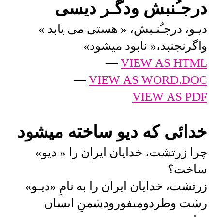
درجـُنبش ودگـر دیسی
دیـو، درجـُنـبش، « هستی می یابد »
واگرنجنبد،« نابود میشود»
—
VIEW AS HTML
—
VIEW AS WORD.DOC
VIEW AS PDF
خدائی که دیو ساخته میشود
چرا زرتشت، خدایان ایران را « دیو»
ساخت؟
زرتشت، خدایان ایران را به نامِ «دیـو»
زشت وطردومنفورودشمنِ انسان