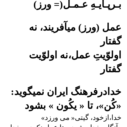
بـرپـایـهِ عـمـل(= ورز)
عمل (ورز) میآفریند، نه
گفتار
اولوّیتِ عمل،نه اولوّیت
گفتار
خدادرفرهنگ ایران نمیگوید:
«کُن»، تا « یکُون » بشود
خدا،ازخود، گیتی« می ورزد»