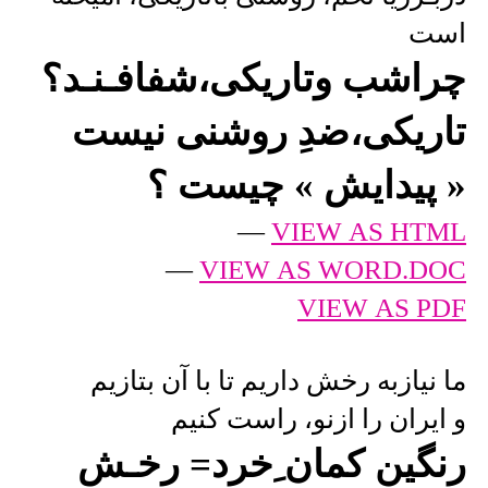
است
چراشب وتاریکی،شفافـنـد؟
تاریکی،ضدِ روشنی نیست
« پیدایش » چیست ؟
—
VIEW AS HTML
—
VIEW AS WORD.DOC
VIEW AS PDF
ما نیازبه رخش داریم تا با آن بتازیم
و ایران را ازنو، راست کنیم
رنگین کمان ِخرد= رخـش