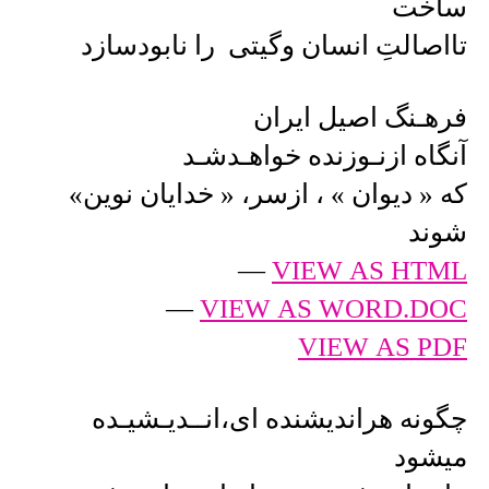
ساخت
تااصالتِ انسان وگیتی را نابودسازد
فرهـنگ اصیل ایران
آنگاه ازنـوزنده خواهـدشـد
که « دیوان » ، ازسر، « خدایان نوین»
شوند
—
VIEW AS HTML
—
VIEW AS WORD.DOC
VIEW AS PDF
چگونه هراندیشنده ای،انــدیـشیـده
میشود