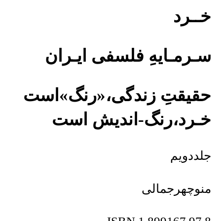
خــرد
سـرمـایهِ فلسفی ایـران
حقیقتِ زندگی،«رنگ»است
خـرد،رنگ-اندیش است
جلددویم
منوچهرجمالی