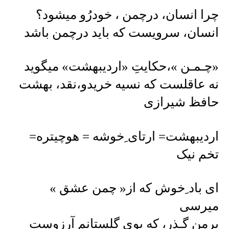
چرا انسان، درچمن ، خودرُو میشود؟
انسان، سرویست که باید درچمن باشد
«چـمـن »،حکایتِ «اردیبهشت» میگوید
نه عاقلست که نسیه خریدو،نقد، بهشت
حافظ شیرازی
اردیبهشت= ارتای ِخوشه = هوچیتره=
تخم نیک
ای باد ِخوش که از« چمن عشق »
میرسی
برمن گـذر، که بوی گلستانم آرزوست