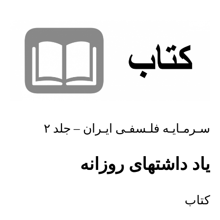
سـرمـایـه فلـسفـی ایـران – جلد ۲
یاد داشتهای روزانه
کتاب