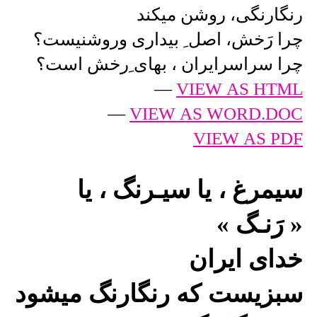
رنگارنگی، روشن میکند
چرا رَخش، اصل ِ بیداری وروشنیست؟
چرا سراسرایران ، بهای ِرخش است؟
—
VIEW AS HTML
—
VIEW AS WORD.DOC
VIEW AS PDF
سیمرغ ، یا سیـرنگ ، یا
« رَنـگ »
خدای ایران
سبزیست که رنگارنگ میشود