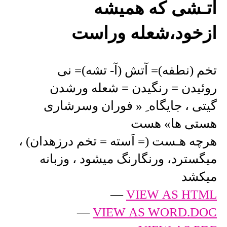
آتـشی که همیشه
ازخود،شعله وراست
تخم (نطفه)= آتش (آ- تشه)= نی
روئیدن = رنگیدن = شعله ورشدن
گیتی ، جایگاه ِ « فوران وسرشاری
هستی ها» هست
هرچه هـست (= اَسته = تخم درزهدان) ،
میگسترد، ورنگارنگ میشود ، وزبانه
میکشد
—
VIEW AS HTML
—
VIEW AS WORD.DOC