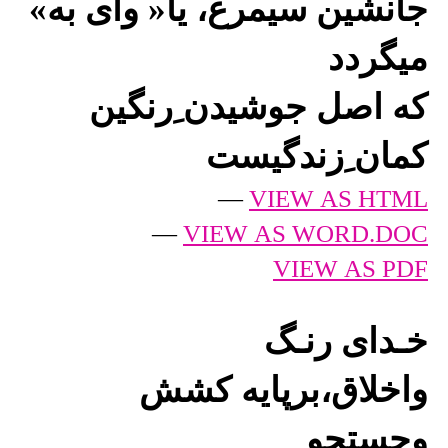
جانشین سیمرغ، یا« وای به»
میگردد
که اصل جوشیدن ِرنگین
کمان ِزندگیست
—
VIEW AS HTML
—
VIEW AS WORD.DOC
VIEW AS PDF
خـدای رنـگ
واخلاق،برپایه کشش
وجستجو