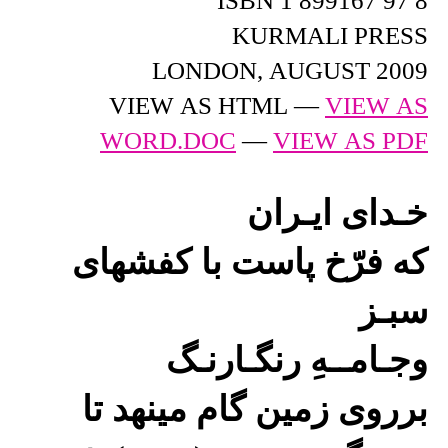
ISBN 1 899167 97 8
KURMALI PRESS
LONDON, AUGUST 2009
VIEW AS HTML —
VIEW AS
WORD.DOC
—
VIEW AS PDF
خـدای ایـران
که فرّخ پاست با کفشهای
سبـز
وجـامــهِ رنگـارنـگ
برروی زمین گام مینهد تا