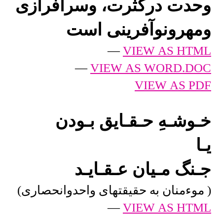
وحدت درکثرت، وسرافرازی
ومهرونوآفرینی است
—
VIEW AS HTML
—
VIEW AS WORD.DOC
VIEW AS PDF
خـوشـهِ حـقـایق بـودن
یـا
جـنگ مـیان عـقـایـد
( موءمنان به حقیقتهای واحدوانحصاری)
—
VIEW AS HTML