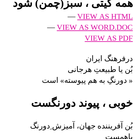
همه گیتی ، سبز(چمن) شود
—
VIEW AS HTML
—
VIEW AS WORD.DOC
VIEW AS PDF
درفرهنگ ایران
بُن یا طبیعتِ هرجانی
« دورنگِ به هم پیوسته» است
خوبی ، پیوند دورنگست
بُن آفریننده جهان، آمیزش ِدورنگ
باهمست