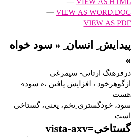
—
VIEW AS HTML
—
VIEW AS WORD.DOC
VIEW AS PDF
پیدایش ِ انسان ِ « سود خواه
»
درفرهنگ ارتائی- سیمرغی
ازگوهرخود ، افزایش یافتن ،« سود»
هست
سود، خودگستری ِتخم، یعنی، گستاخی
است
گستاخی=vista-axv