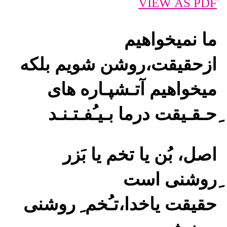
VIEW AS PDF
ما نمیخواهیم
ازحقیقت،روشن شویم بلکه
میخواهیم آتـشپـاره های
ِحـقـیقت درما بـیـُفـتـنـد
اصل، بُن یا تخم یا بَزر
ِروشنی است
حقیقت یاخدا،تـُخم ِ روشنی