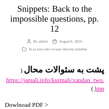
Snippets: Back to the
impossible questions, pp.
12
By
admin
August 8, 2024
Post
Post
author
date
In
az nou sabz va taze shawim
,
ketabha
Categories
پشت به سئوالات محال
(
https://jamali.info/kurmali/xandan_two.
)
htm
Dowlnoad PDF >