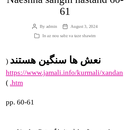
61
By
admin
August 3, 2024
Post
Post
author
date
In
az nou sabz va taze shawim
Categories
نعش ها سنگین هستند
(
https://www.jamali.info/kurmali/xandan
)
.htm
pp. 60-61