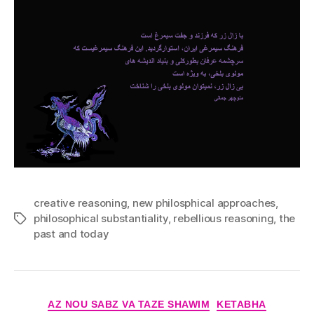
creative reasoning
,
new philosphical approaches
,
philosophical substantiality
,
rebellious reasoning
,
the
Tags
past and today
Categories
AZ NOU SABZ VA TAZE SHAWIM
KETABHA