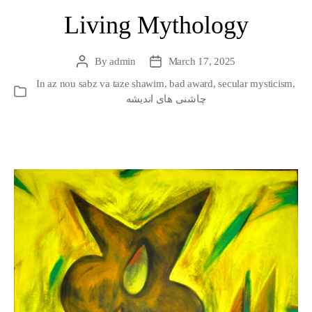
Living Mythology
By
admin
March 17, 2025
Post
Post
author
date
In
az nou sabz va taze shawim
,
bad award
,
secular mysticism
,
Categories
چاشنی های اندیشه