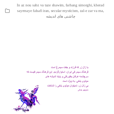
author
date
In
az nou sabz va taze shawim
,
farhang simorghi
,
kherad
sayrmaye falsafi iran
,
secular mysticism
,
zal-e zar va ma
,
Categories
چاشنی های اندیشه