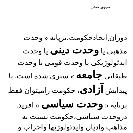
دوران ِایجادحکومت،برپایه « وحدت
وحدت دینی
مذهبی یا
یا وحدت
ایدئولوژیکی یا وحدت قومی یا وحدت
جامعه
طبقاتی ِ
» سپری شده است. با
آزادی
پیدایش
، حکومت رامیتوان فقط
وحدت سیاسی
برپایه «
» آفرید.
دروحدت سیاسی،حکومت نسبت به
مذاهب وادیان وایدئولوژیها واحزاب و