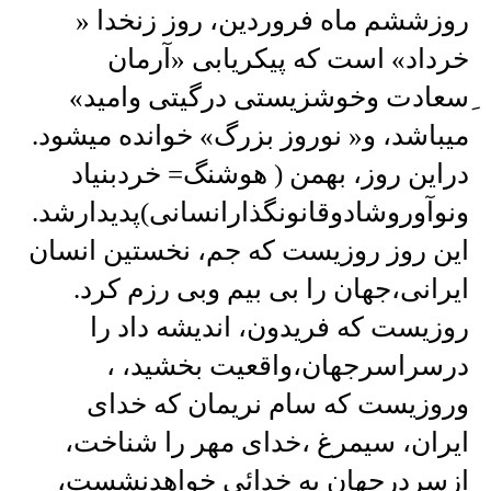
روزششم ماه فروردین، روز زنخدا «
خرداد» است که پیکریابی «آرمان
ِسعادت وخوشزیستی درگیتی وامید»
میباشد، و« نوروز بزرگ» خوانده میشود.
دراین روز، بهمن ( هوشنگ= خردبنیاد
ونوآوروشادوقانونگذارانسانی)پدیدارشد.
این روز روزیست که جم، نخستین انسان
ایرانی،جهان را بی بیم وبی رزم کرد.
روزیست که فریدون، اندیشه داد را
درسراسرجهان،واقعیت بخشید، ،
وروزیست که سام نریمان که خدای
ایران، سیمرغ ،خدای مهر را شناخت،
ازسردرجهان به خدائی خواهدنشست،