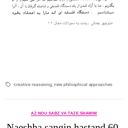
creative reasoning
,
new philosphical approaches
Tags
Categories
AZ NOU SABZ VA TAZE SHAWIM
Naeshha sangin hastand 60-