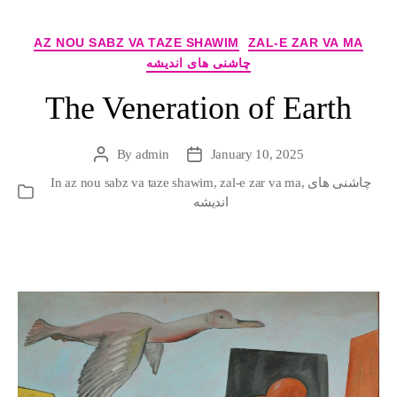
Categories
AZ NOU SABZ VA TAZE SHAWIM
ZAL-E ZAR VA MA
چاشنی های اندیشه
The Veneration of Earth
By
admin
January 10, 2025
Post
Post
author
date
In
az nou sabz va taze shawim
,
zal-e zar va ma
,
چاشنی های
Categories
اندیشه