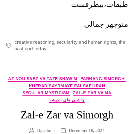
طبقات،بیطرفست
منوچهر جمالی
creative reasoning
,
secularity and human rights
,
the
Tags
past and today
Categories
AZ NOU SABZ VA TAZE SHAWIM
FARHANG SIMORGHI
KHERAD SAYRMAYE FALSAFI IRAN
SECULAR MYSTICISM
ZAL-E ZAR VA MA
چاشنی های اندیشه
Zal-e Zar va Simorgh
By
admin
December 18, 2024
Post
Post