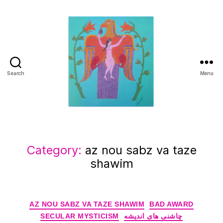
Search
Menu
Manuchehr
Jamali
Category:
az nou sabz va taze
shawim
Categories
AZ NOU SABZ VA TAZE SHAWIM
BAD AWARD
SECULAR MYSTICISM
چاشنی های اندیشه