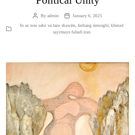
Political Unity
By
admin
January 6, 2025
Post
Post
author
date
In
az nou sabz va taze shawim
,
farhang simorghi
,
kherad
Categories
sayrmaye falsafi iran