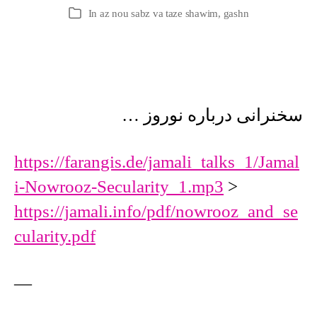
author
date
In
az nou sabz va taze shawim
,
gashn
Categories
سخنرانی درباره نوروز …
https://farangis.de/jamali_talks_1/Jamal
i-Nowrooz-Secularity_1.mp3
>
https://jamali.info/pdf/nowrooz_and_se
cularity.pdf
—