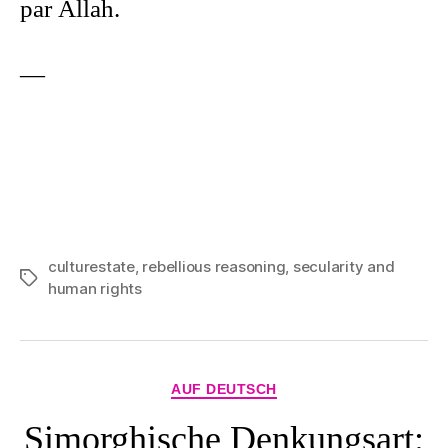
par Allah.
—
culturestate
,
rebellious reasoning
,
secularity and
Tags
human rights
Categories
AUF DEUTSCH
Simorghische Denkungsart: