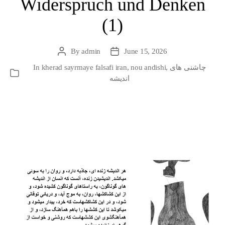
Widerspruch und Denken
(1)
By
admin
June 15, 2026
Post
Post
author
date
چاشنی های
,
nou andishi
,
kherad sayrmaye falsafi iran
In
Categories
اندیشه