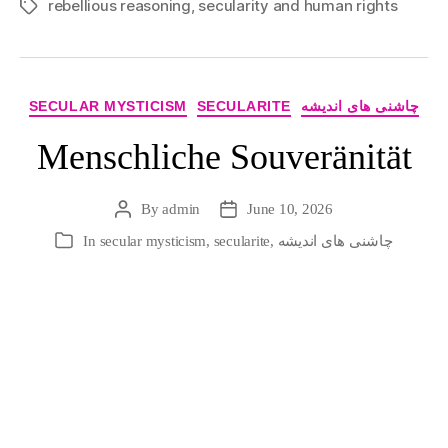
rebellious reasoning
,
secularity and human rights
Tags
Categories
چاشنی های اندیشه
SECULARITE
SECULAR MYSTICISM
Menschliche Souveränität
By
admin
June 10, 2026
Post
Post
author
date
چاشنی های اندیشه
,
secularite
,
secular mysticism
In
Categories