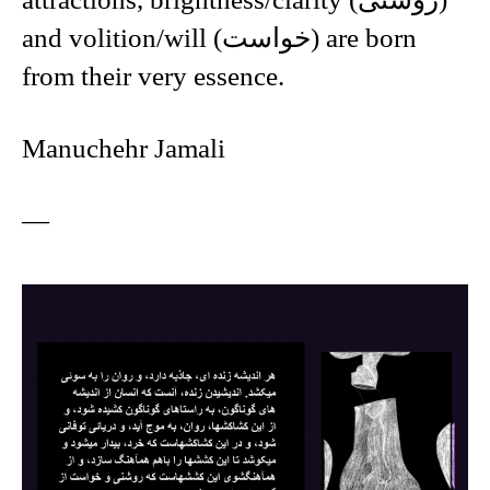
attractions, brightness/clarity (روشنی)
and volition/will (خواست) are born
from their very essence.
Manuchehr Jamali
—