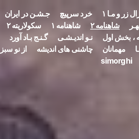
ال زر و مـا ١
خرد سرپیچ
جـشـن در ایران
هـر
شاهنامه ۲
شاهنامه ١
سکولاریته ۲
 ، بخش اول
نـو اندیـشـی
گـنـج بـاد آورد
ا
مهمانان
چاشنی های اندیشه
از نو سبز
simorghi