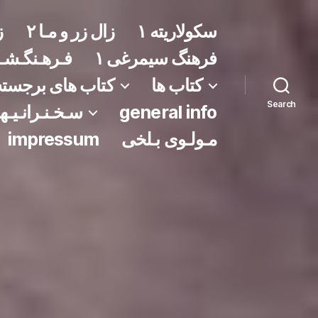
سکولاریته ١
زال زر و مـا ۲
ز
فرهنگ سیمرغی ١
فـرهـنگـشـ
کتاب ها
کتاب های برجسته
Search
general info
سـخـنـرانـیـهـ
مـولـوی بـلخی
impressum