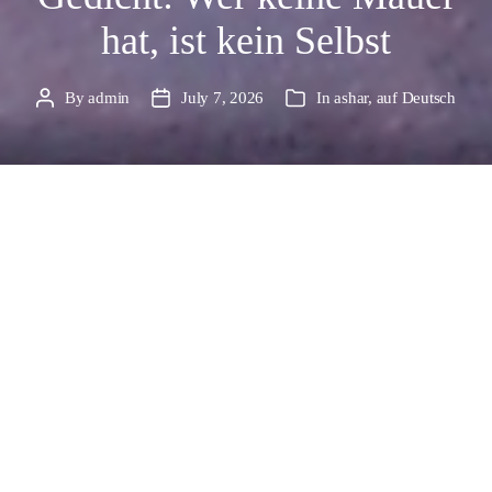
hat, ist kein Selbst
By
admin
July 7, 2026
In
ashar
,
auf Deutsch
Post
Post
Categories
author
date