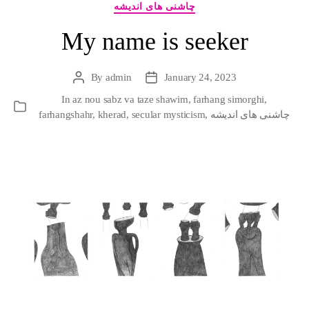
چاشنی های اندیشه
My name is seeker
By
admin
January 24, 2023
Post
Post
author
date
In
az nou sabz va taze shawim
,
farhang simorghi
,
Categories
farhangshahr
,
kherad
,
secular mysticism
,
چاشنی های اندیشه