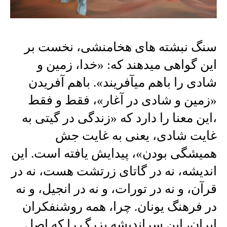
سنگ نبشته های هخامنشی، نخست بر
این گواهی میدهند که: «خدا، زمین و
شادی را باهم میآفریند». باهم آفریدن
«زمین و شادی در آغار»، فقط و فقط
،این معنا را دارد که «زندگی در گیتی به
غایت شادی، یعنی به غایت جش
همیشگی بودن»، پیدایش یافته است. این
اندیشه، نه در گاتای زرتشت هست، نه در
قرآن، و نه در تورات، و نه در انجیل، و نه
در فرهنگ یونان. چرا، همه روشنفکران
ایران، این سراندیشه بزرگ را که اصل