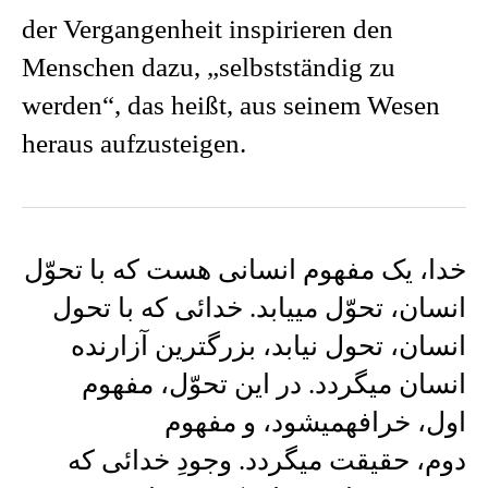
der Vergangenheit inspirieren den
Menschen dazu, „selbstständig zu
werden“, das heißt, aus seinem Wesen
heraus aufzusteigen.
خدا، یک مفهوم انسانی هست که با تحوّل
انسان، تحوّل مییابد. خدائی که با تحول
انسان، تحول نیابد، بزرگترین آزارنده
انسان میگردد. در این تحوّل، مفهوم
اول، خرافهمیشود، و مفهوم
دوم، حقیقت میگردد. وجودِ خدائی که