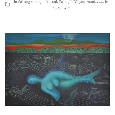
چاشنی
,
Palang L. Yegane Arani
,
kherad
,
farhang simorghi
In
Categories
های اندیشه