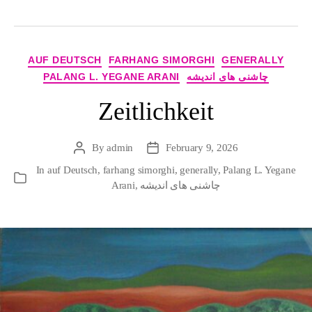
Categories
AUF DEUTSCH
FARHANG SIMORGHI
GENERALLY
چاشنی های اندیشه
PALANG L. YEGANE ARANI
Zeitlichkeit
By
admin
February 9, 2026
Post
Post
author
date
In
auf Deutsch
,
farhang simorghi
,
generally
,
Palang L. Yegane
Categories
چاشنی های اندیشه
,
Arani