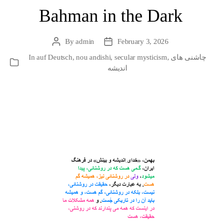
Bahman in the Dark
By
admin
February 3, 2026
Post
Post
author
date
چاشنی های
,
secular mysticism
,
nou andishi
,
auf Deutsch
In
Categories
اندیشه