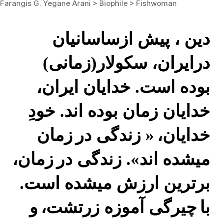
Farangis G. Yegane Arani > Biophile > Fishwoman
دین ، پیش ازساسانیان
درایران، سکولار(زمانی)
بوده است. خدایان ایران،
خدایان زمان بوده اند. خودِ
خدایان،
« زندگی در
زمان
میشده اند». زندگی در
زمان،
برترین ارزش میشده است.
با
چیرگی آموزه زرتشت،
و