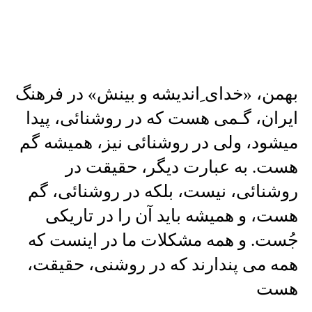
بهمن، «خدای ِاندیشه و بینش» در فرهنگ
ایران، گـمی هست که در روشنائی، پیدا
میشود، ولی در روشنائی نیز، همیشه گم
هست. به عبارت دیگر، حقیقت در
روشنائی، نیست، بلکه در روشنائی، گم
هست، و همیشه باید آن را در تاریکی
جُست. و همه مشکلات ما در اینست که
همه می پندارند که در روشنی، حقیقت،
هست