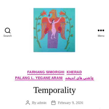
Search
Menu
Manuchehr
Jamali
Categories
FARHANG SIMORGHI
KHERAD
چاشنی های اندیشه
PALANG L. YEGANE ARANI
Temporality
By
admin
February 9, 2026
Post
Post
author
date