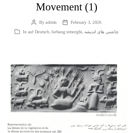
Movement (1)
By
admin
February 3, 2026
Post
Post
author
date
چاشنی های اندیشه
,
farhang simorghi
,
auf Deutsch
In
Categories