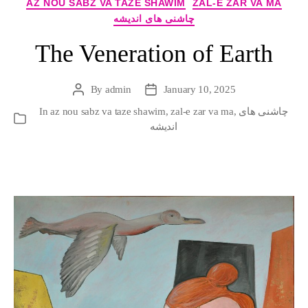
Categories
AZ NOU SABZ VA TAZE SHAWIM
ZAL-E ZAR VA MA
چاشنی های اندیشه
The Veneration of Earth
By
admin
January 10, 2025
Post
Post
author
date
In
az nou sabz va taze shawim
,
zal-e zar va ma
,
چاشنی های
Categories
اندیشه