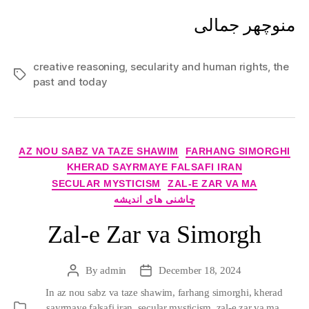
منوچهر جمالی
creative reasoning
,
secularity and human rights
,
the
Tags
past and today
Categories
AZ NOU SABZ VA TAZE SHAWIM
FARHANG SIMORGHI
KHERAD SAYRMAYE FALSAFI IRAN
SECULAR MYSTICISM
ZAL-E ZAR VA MA
چاشنی های اندیشه
Zal-e Zar va Simorgh
By
admin
December 18, 2024
Post
Post
author
date
In
az nou sabz va taze shawim
,
farhang simorghi
,
kherad
sayrmaye falsafi iran
,
secular mysticism
,
zal-e zar va ma
,
Categories