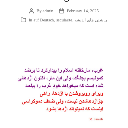
By
admin
February 14, 2025
Post
Post
author
date
In
auf Deutsch
,
secularite
,
چاشنی های اندیشه
Categories