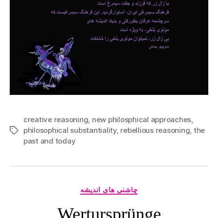
creative reasoning
,
new philosphical approaches
,
philosophical substantiality
,
rebellious reasoning
,
the
Tags
past and today
Categories
چاشنی های اندیشه
Wertursprünge