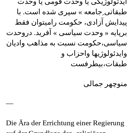
ایدئولوژیکی یا وحدت قومی یا وحدت
طبقاتی ِجامعه » سپری شده است. با
پیدایش آزادی، حکومت رامیتوان فقط
برپایه « وحدت سیاسی » آفرید. دروحدت
سیاسی،حکومت نسبت به مذاهب وادیان
وایدئولوژیها واحزاب و
طبقات،بیطرفست
منوچهر جمالی
—
Die Ära der Errichtung einer Regierung