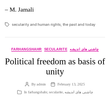
– M. Jamali
secularity and human rights
,
the past and today
Tags
Categories
FARHANGSHAHR
SECULARITE
چاشنی های اندیشه
Political freedom as basis of
unity
By
admin
February 13, 2025
Post
Post
author
date
In
farhangshahr
,
secularite
,
چاشنی های اندیشه
Categories