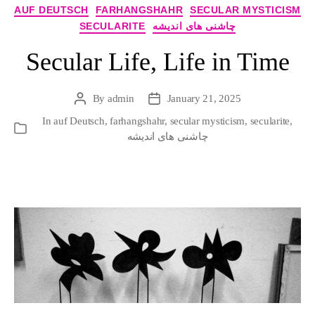
Categories
AUF DEUTSCH
FARHANGSHAHR
SECULAR MYSTICISM
SECULARITE
چاشنی های اندیشه
Secular Life, Life in Time
By
admin
January 21, 2025
Post
Post
author
date
In
auf Deutsch
,
farhangshahr
,
secular mysticism
,
secularite
,
Categories
چاشنی های اندیشه