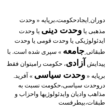
دوران ِایجادحکومت،برپایه « وحدت
وحدت دینی
مذهبی یا
یا وحدت
ایدئولوژیکی یا وحدت قومی یا وحدت
جامعه
طبقاتی ِ
» سپری شده است. با
آزادی
پیدایش
، حکومت رامیتوان فقط
وحدت سیاسی
برپایه «
» آفرید.
دروحدت سیاسی،حکومت نسبت به
مذاهب وادیان وایدئولوژیها واحزاب و
طبقات،بیطرفست