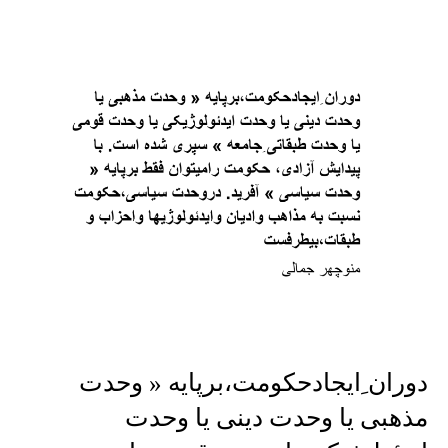
دوران ِایجادحکومت،برپایه « وحدت
مذهبی یا وحدت دینی یا وحدت