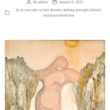
By
admin
January 6, 2025
Post
Post
author
date
In
az nou sabz va taze shawim
,
farhang simorghi
,
kherad
Categories
sayrmaye falsafi iran