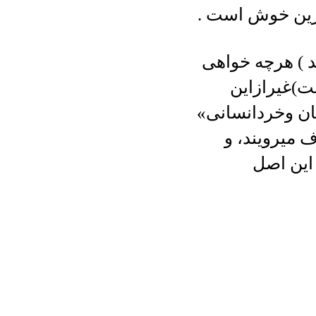
یرین خوش است .
 ) هرچه خواهی
ت)غیرازاین
ان وخردانسانی»
ف میرویند، و
این اصل