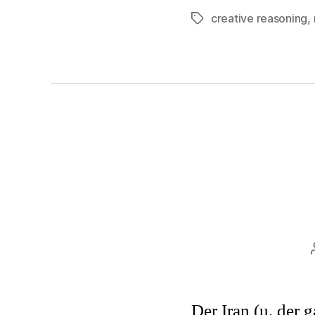
creative reasoning
,
Tags
Der Iran (u. der 