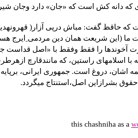
ی که دانه کش است که «جان» دارد وجان ش
که حاقظ گفت: مباش درپی آزار( قهرونهدید
ما (این شریعت همان دین مردمی ِایرج هس
ت آخوندها را فقط وفقط با «اصل قداست ج
ه با اسلامهای راستین، که مانندقارچ ازهرطر
اشان، دروغ است. جمهوری ایرانی، برپایه 
حقوق بشرازاین اصل،استنتاج میگردد.
this chashniha as a
w