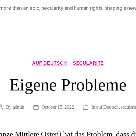
more than an epic
,
secularity and human rights
,
shaping a new
Categories
AUF DEUTSCH
SECULARITE
Eigene Probleme
By
admin
October 15, 2022
In
auf Deutsch
,
seculari
Post
Post
Categories
author
date
ganze Mittlere Osten) hat das Problem, dass d