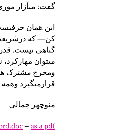
گفت: میآزار مور
این همان حرفیست 
کن— که درشریعت 
گناهی نیست. قدر
میتوان مهارکرد، ن
ومخرج مشترک همه 
قرارمیگیرد وهمه 
منوچهر جمالی
ord.doc
–
as a pdf