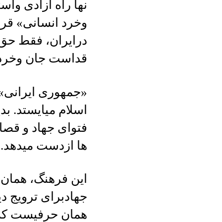
نها راه آزادی وا
وخرد انسانی» قرا
درایران، فقط حق
قداست جان وخردا
«جمهوری ایرانی»،
اسلام میایستد. ب
فتوای جهاد و قصا
ها ازدست میدهد.
این فرهنگ، همان
جهادبرای ترویج د
همان حرفیست که ا