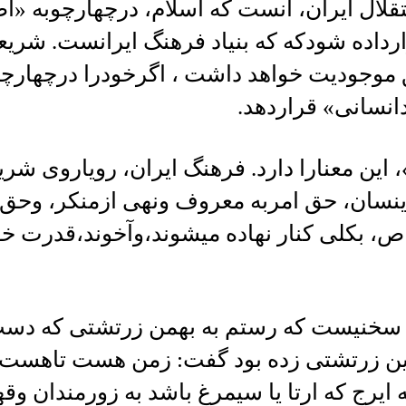
ستقلال ایران، آنست که اسلام، درچهارچوبه 
رداده شودکه که بنیاد فرهنگ ایرانست. شری
 موجودیت خواهد داشت ، اگرخودرا درچهارچ
نسانی» قراردهد.
 این معنارا دارد. فرهنگ ایران، رویاروی شر
دینسان، حق امربه معروف ونهی ازمنکر، وحق
ص، بکلی کنار نهاده میشوند،وآخوند،قدرت خود
 سخنیست که رستم به بهمن زرتشتی که دس
ین زرتشتی زده بود گفت: زمن هست تاهست ای
یرج که ارتا یا سیمرغ باشد به زورمندان وق