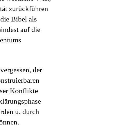
tät zurückführen
die Bibel als
indest auf die
tentums
vergessen, der
onstruierbaren
ser Konflikte
fklärungsphase
den u. durch
können.