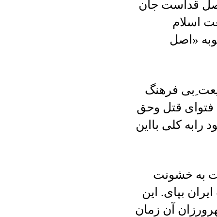
«اصل قداست جان
عت اسلام
وبه «اصل
یعت ِبی فرهنگ
 فتوای قتل وحق
 رابه کلی بااین
ت به خشونت
ران بپای. این
هرورزان آن زمان