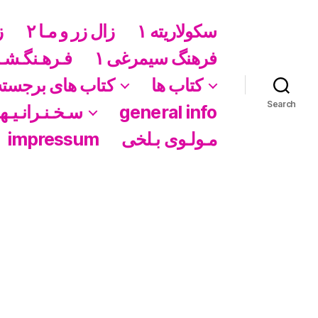
سکولاریته ١
زال زر و مـا ۲
ز
فرهنگ سیمرغی ١
فـرهـنگـشـ
کتاب ها
کتاب های برجسته
Search
general info
سـخـنـرانـیـهـ
مـولـوی بـلخی
impressum