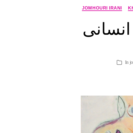
JOMHOURI IRANI
K
انسانی
In
j
Categor