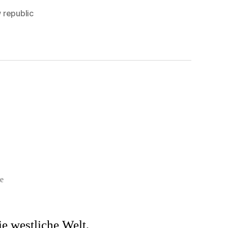
 republic
te
ie westliche Welt,