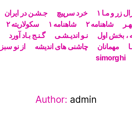
ال زر و مـا ١
خرد سرپیچ
جـشـن در ایران
هـر
شاهنامه ۲
شاهنامه ١
سکولاریته ۲
 ، بخش اول
نـو اندیـشـی
گـنـج بـاد آورد
ا
مهمانان
چاشنی های اندیشه
از نو سبز
simorghi
Author:
admin