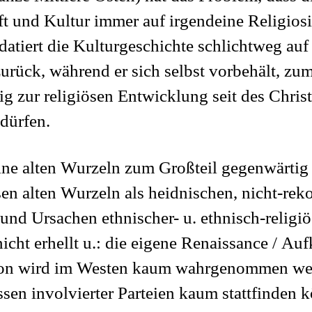
ft und Kultur immer auf irgendeine Religiosi
datiert die Kulturgeschichte schlichtweg auf 
rück, während er sich selbst vorbehält, zum
g zur religiösen Entwicklung seit des Chris
dürfen.
eine alten Wurzeln zum Großteil gegenwärtig 
en alten Wurzeln als heidnischen, nicht-rek
und Ursachen ethnischer- u. ethnisch-religiö
cht erhellt u.: die eigene Renaissance / Au
çon wird im Westen kaum wahrgenommen wer
ssen involvierter Parteien kaum stattfinden 