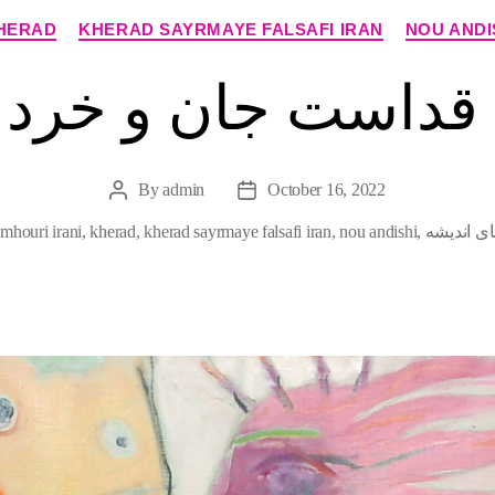
Categories
HERAD
KHERAD SAYRMAYE FALSAFI IRAN
NOU ANDI
قداست جان و خرد 
By
admin
October 16, 2022
Post
Post
author
date
ی اندیشه
,
nou andishi
,
kherad sayrmaye falsafi iran
,
kherad
,
omhouri irani
ies