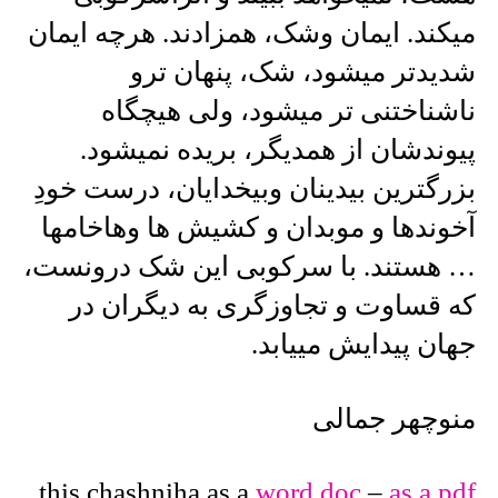
میکند. ایمان وشک، همزادند. هرچه ایمان
شدیدتر میشود، شک، پنهان ترو
ناشناختنی تر میشود، ولی هیچگاه
پیوندشان از همدیگر، بریده نمیشود.
بزرگترین بیدینان وبیخدایان، درست خودِ
آخوندها و موبدان و کشیش ها وهاخامها
… هستند. با سرکوبی این شک درونست،
که قساوت و تجاوزگری به دیگران در
جهان پیدایش مییابد.
منوچهر جمالی
this chashniha as a
word.doc
–
as a pdf