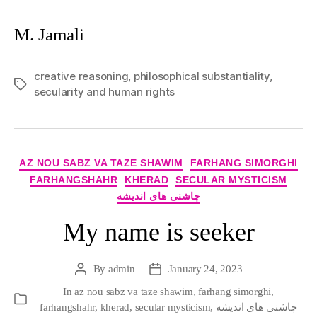
M. Jamali
creative reasoning
,
philosophical substantiality
,
Tags
secularity and human rights
Categories
AZ NOU SABZ VA TAZE SHAWIM
FARHANG SIMORGHI
FARHANGSHAHR
KHERAD
SECULAR MYSTICISM
چاشنی های اندیشه
My name is seeker
By
admin
January 24, 2023
Post
Post
author
date
In
az nou sabz va taze shawim
,
farhang simorghi
,
Categories
چاشنی های اندیشه
,
secular mysticism
,
kherad
,
farhangshahr