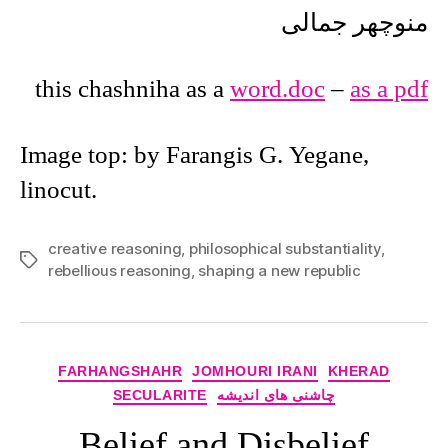
منوچهر جمالی
this chashniha as a
word.doc
–
as a pdf
Image top: by Farangis G. Yegane,
linocut.
creative reasoning
,
philosophical substantiality
,
Tags
rebellious reasoning
,
shaping a new republic
Categories
FARHANGSHAHR
JOMHOURI IRANI
KHERAD
چاشنی های اندیشه
SECULARITE
Belief and Disbelief