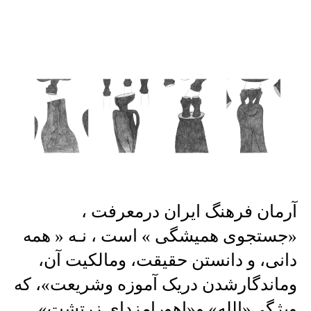
آرمان فرهنگ ایران درمعرفت ،
«جستجوی همیشگی » است ، نـه « همه
دانی، و دانستن حقیقت، ومالکیت آن،
وماندگارشدن دریک آموزه وشریعت»، که
ویژگی«الله» و«اهورامزدای زرتشت»