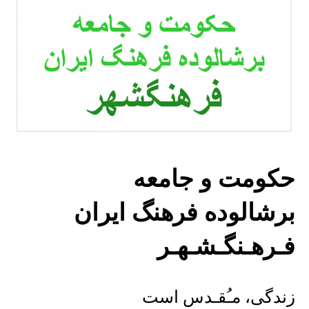
حکومت و جامعه
برشالوده فرهنگ ایران
فـرهـنگـشـهـر
زندگی، مـُقـدس است