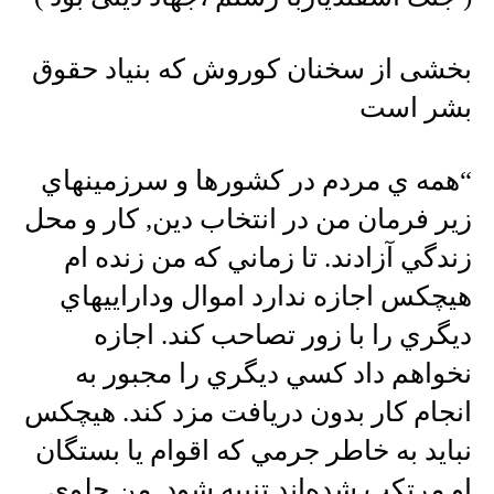
بخشی از سخنان کوروش که بنیاد حقوق
بشر است
“همه ي مردم در كشورها و سرزمينهاي
زير فرمان من در انتخاب دين, كار و محل
زندگي آزادند. تا زماني كه من زنده ام
هيچكس اجازه ندارد اموال وداراييهاي
ديگري را با زور تصاحب كند. اجازه
نخواهم داد كسي ديگري را مجبور به
انجام كار بدون دريافت مزد كند. هيچكس
نبايد به خاطر جرمي كه اقوام يا بستگان
او مرتكب شده‌اند تنبيه شود. من جلوي