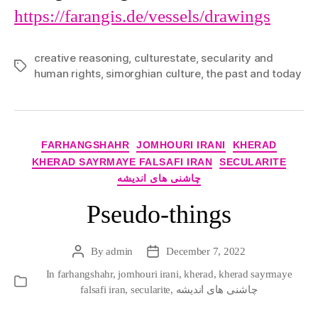
https://farangis.de/vessels/drawings
creative reasoning
,
culturestate
,
secularity and
Tags
human rights
,
simorghian culture
,
the past and today
Categories
FARHANGSHAHR
JOMHOURI IRANI
KHERAD
KHERAD SAYRMAYE FALSAFI IRAN
SECULARITE
چاشنی های اندیشه
Pseudo-things
By
admin
December 7, 2022
Post
Post
author
date
In
farhangshahr
,
jomhouri irani
,
kherad
,
kherad sayrmaye
Categories
چاشنی های اندیشه
,
secularite
,
falsafi iran