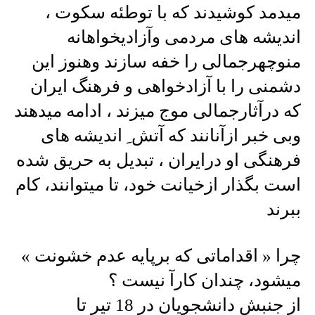
میدمد کوشیدند که با توطئه سکوت ،
اندیشه های مردمی وآزادیخواهانه
منوچهرجمالی را خفه سازند وهنوز این
دشمنی را با آزادخواهی و فرهنگ ایران
که درآثارجمالی موج میزند ، ادامه میدهند
وبی خبر ازآنانند که آتش ِ اندیشه های
فرهنگی او درایران ، تبدیل به حریق شده
است بگذار ازخیانت خود، تا میتوانند، کام
ببرند
چرا « اقداماتی که برپایه عدم خشونت »
میشود، چندان کارآ نیست ؟
از جنبش دانشجویان در 18 تیر تا