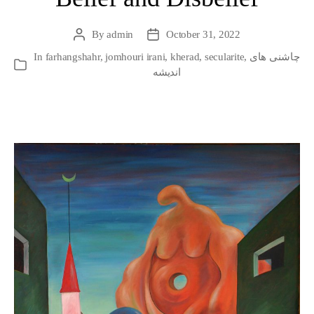
By
admin
October 31, 2022
Post
Post
author
date
چاشنی های
,
secularite
,
kherad
,
jomhouri irani
,
farhangshahr
In
Categories
اندیشه