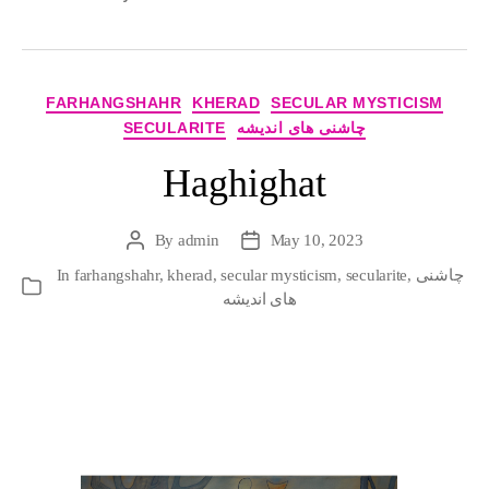
Categories
FARHANGSHAHR
KHERAD
SECULAR MYSTICISM
چاشنی های اندیشه
SECULARITE
Haghighat
By
admin
May 10, 2023
Post
Post
author
date
چاشنی
,
secularite
,
secular mysticism
,
kherad
,
farhangshahr
In
Categories
های اندیشه