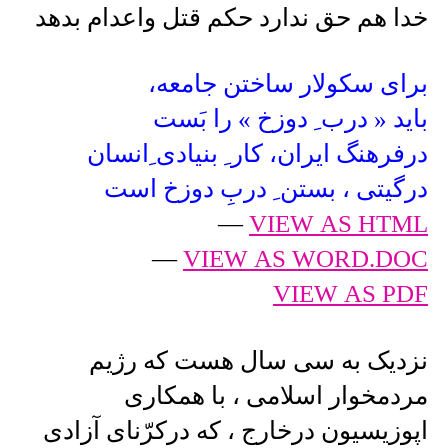
خدا هم حق ندارد حکم قتل واعدام بدهد
برای سکولار ساختن جامعه،
باید « درب ِ دوزخ » را بَست
درفرهنگ ایران، کار ِ بنیادی ِانسان
درگیتی ، بستن ِ دربِ دوزخ است
—
VIEW AS HTML
—
VIEW AS WORD.DOC
VIEW AS PDF
نزدیک به سی سال هست که رژیم
مردمخوار اسلامی ، با همکاری
اپوزیسیون درخارج ، که درکرّنای آزادی