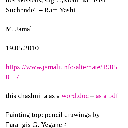
des Wissens, sagt: „Mein Name ist
Suchende“ – Ram Yasht
M. Jamali
19.05.2010
https://www.jamali.info/alternate/19051
0_1/
this chashniha as a
word.doc
–
as a pdf
Painting top: pencil drawings by
Farangis G. Yegane >