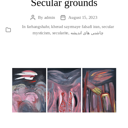
Secular grounds
By
admin
August 15, 2023
Post
Post
author
date
In
farhangshahr
,
kherad sayrmaye falsafi iran
,
secular
Categories
چاشنی های اندیشه
,
secularite
,
mysticism