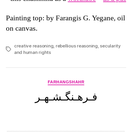
Painting top: by Farangis G. Yegane, oil
on canvas.
creative reasoning
,
rebellious reasoning
,
secularity
Tags
and human rights
Categories
FARHANGSHAHR
فـرهـنگـشـهـر