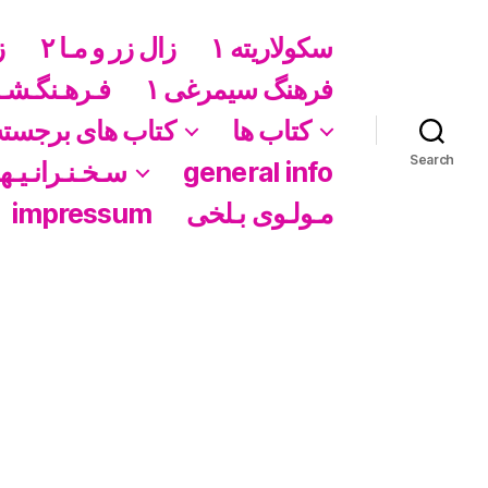
سکولاریته ١
زال زر و مـا ۲
ز
فرهنگ سیمرغی ١
فـرهـنگـشـ
کتاب ها
کتاب های برجسته
Search
general info
سـخـنـرانـیـهـ
مـولـوی بـلخی
impressum