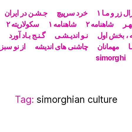
ال زر و مـا ١
خرد سرپیچ
جـشـن در ایران
هـر
شاهنامه ۲
شاهنامه ١
سکولاریته ۲
 ، بخش اول
نـو اندیـشـی
گـنـج بـاد آورد
ا
مهمانان
چاشنی های اندیشه
از نو سبز
simorghi
Tag:
simorghian culture