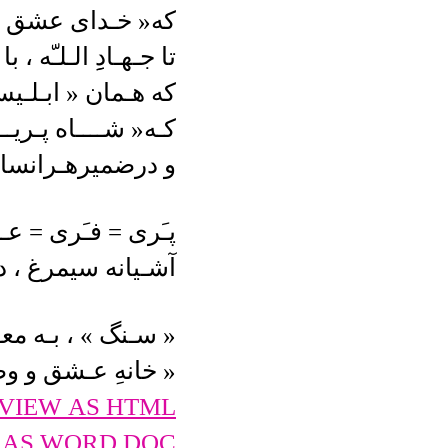
که« خـدای عشق 
تا جـهـادِِ الـلـّه ، 
که هـمان « ابـلـی
کـه« شــــاه پـریـ
و درضمیرهـرانسانی
پـَری = فـَری = ع
آشـیانه سیمرغ ، د
« سـنگ » ، بـه معـ
« خانهِ عـشق و و
VIEW AS HTML
 AS WORD.DOC