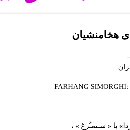
ی هخامنشیان
ران
FARHANG SIMORGHI:
ا» با « سـیمـُرغ » ،