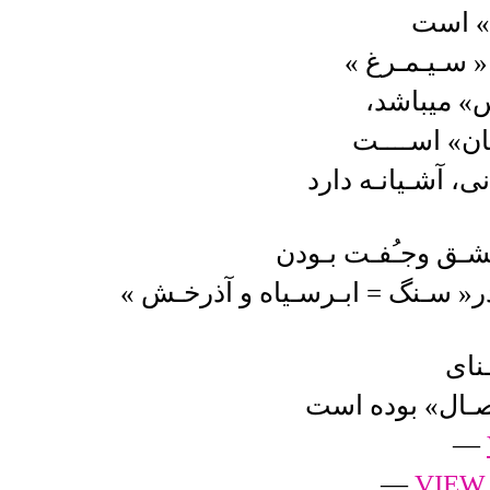
» است
با « سـیـمـرغ »
س» میباشد،
ـان» اســــت
، آشـیانـه دارد
ـشـق وجـُفـت بـودن
ر« سـنگ = ابـرسـیاه و آذرخـش »
نای
صـال» بوده است
—
—
VIEW